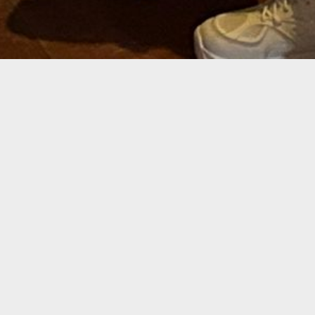
Una delegación de la Red Futuro, integrada por los
senadores uruguayos Alejandro Sánchez y Daniel
Caggiani; el gobernador de la Provincia de Buenos
Aires, Argentina, Axel Kicillof; la senadora
colombiana María José Pizarro; el diputado
brasilero Guilherme Boulos; la Prefecta de
Pichincha, Ecuador, Paola Pabón; el Presidente del
Senado boliviano Andrónico Rodríguez; el